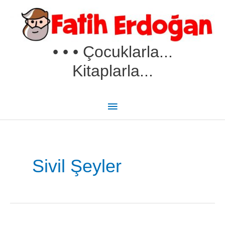
İçeriğe
Ana
atla
menü
• • • Çocuklarla...
Kitaplarla...
Search
for:
Sivil Şeyler