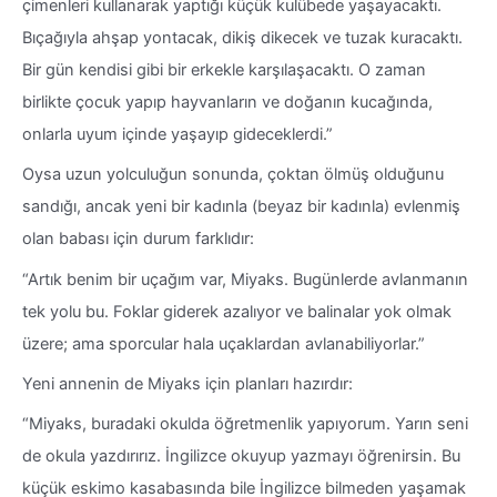
çimenleri kullanarak yaptığı küçük kulübede yaşayacaktı.
Bıçağıyla ahşap yontacak, dikiş dikecek ve tuzak kuracaktı.
Bir gün kendisi gibi bir erkekle karşılaşacaktı. O zaman
birlikte çocuk yapıp hayvanların ve doğanın kucağında,
onlarla uyum içinde yaşayıp gideceklerdi.”
Oysa uzun yolculuğun sonunda, çoktan ölmüş olduğunu
sandığı, ancak yeni bir kadınla (beyaz bir kadınla) evlenmiş
olan babası için durum farklıdır:
“Artık benim bir uçağım var, Miyaks. Bugünlerde avlanmanın
tek yolu bu. Foklar giderek azalıyor ve balinalar yok olmak
üzere; ama sporcular hala uçaklardan avlanabiliyorlar.”
Yeni annenin de Miyaks için planları hazırdır:
“Miyaks, buradaki okulda öğretmenlik yapıyorum. Yarın seni
de okula yazdırırız. İngilizce okuyup yazmayı öğrenirsin. Bu
küçük eskimo kasabasında bile İngilizce bilmeden yaşamak