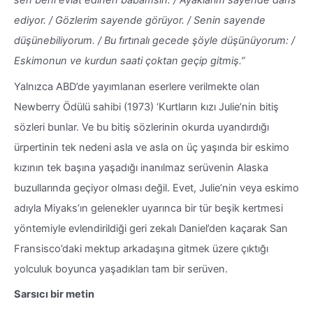
sen beni evlat edinen babamsın. / Ayaklarım sayende dans
ediyor. / Gözlerim sayende görüyor. / Senin sayende
düşünebiliyorum. / Bu fırtınalı gecede şöyle düşünüyorum: /
Eskimonun ve kurdun saati çoktan geçip gitmiş.”
Yalnızca ABD’de yayımlanan eserlere verilmekte olan
Newberry Ödülü sahibi (1973) ‘Kurtların kızı Julie’nin bitiş
sözleri bunlar. Ve bu bitiş sözlerinin okurda uyandırdığı
ürpertinin tek nedeni asla ve asla on üç yaşında bir eskimo
kızının tek başına yaşadığı inanılmaz serüvenin Alaska
buzullarında geçiyor olması değil. Evet, Julie’nin veya eskimo
adıyla Miyaks’ın gelenekler uyarınca bir tür beşik kertmesi
yöntemiyle evlendirildiği geri zekalı Daniel’den kaçarak San
Fransisco’daki mektup arkadaşına gitmek üzere çıktığı
yolculuk boyunca yaşadıkları tam bir serüven.
Sarsıcı bir metin