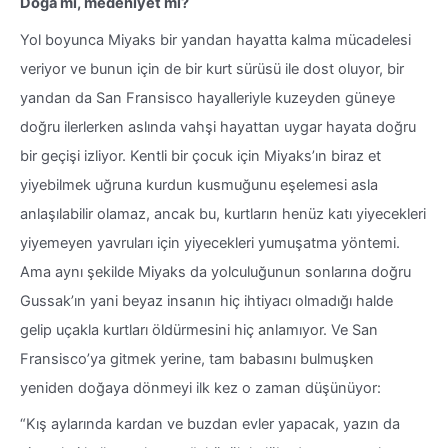
Doğa mı, medeniyet mi?
Yol boyunca Miyaks bir yandan hayatta kalma mücadelesi
veriyor ve bunun için de bir kurt sürüsü ile dost oluyor, bir
yandan da San Fransisco hayalleriyle kuzeyden güneye
doğru ilerlerken aslında vahşi hayattan uygar hayata doğru
bir geçişi izliyor. Kentli bir çocuk için Miyaks’ın biraz et
yiyebilmek uğruna kurdun kusmuğunu eşelemesi asla
anlaşılabilir olamaz, ancak bu, kurtların henüz katı yiyecekleri
yiyemeyen yavruları için yiyecekleri yumuşatma yöntemi.
Ama aynı şekilde Miyaks da yolculuğunun sonlarına doğru
Gussak’ın yani beyaz insanın hiç ihtiyacı olmadığı halde
gelip uçakla kurtları öldürmesini hiç anlamıyor. Ve San
Fransisco’ya gitmek yerine, tam babasını bulmuşken
yeniden doğaya dönmeyi ilk kez o zaman düşünüyor:
“Kış aylarında kardan ve buzdan evler yapacak, yazın da