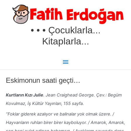
İçeriğe
Ana
atla
menü
• • • Çocuklarla...
Kitaplarla...
Eskimonun saati geçti…
Kurtların Kızı Julie
. Jean Craighead George. Çev.: Begüm
Kovulmaz, İş Kültür Yayınları, 155 sayfa.
“Foklar giderek azalıyor ve balinalar yok olmak üzere. /
Hayvanların ruhları birer birer kayboluyor. / Amarok, Amarok,