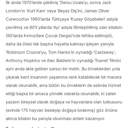
İlk anda 1970’lerde çekilmiş ‘Dersu Uzala’yı, sonra Jack
London’ın ‘Kurt Kanı’ veya ‘Beyaz Diş’ini, James Oliver
Curwood’un 1960’larda Türkçeye ‘Kuzey Göçebeleri’ adıyla
çevrilmiş ve 80’li yıllarda ‘Ayı’ adıyla filmleştirilmiş olan kitabını
(90’larda Kırmızıfare Çocuk Dergisi’nde tefrika edilmişti),
daha da ötesi tek başına hayatta kalmayı işleyen yanıyla
‘Robinson Crusoe’yu, Tom Hanks’in oynadığı ‘Castaway’,
Anthony Hopkins ve Alec Baldwin’in oynadığı ‘İhanet’ filmini
aynı anda akla getiren sarsıcı bir metin. Bu örneklerden yola
çıkarak kent insanının yaşamına renk katabilecek bir macera
olarak okunabilir, ama bütün bu örneklerin de aslında hizmet
ettiği başka bir amaca yönelik olarakta okunabilir, ki zaten
yazarın bireysel olarak doğaya ve hayvanlara olan tutkusunu
(evinde 175 hayvan besleyip doğaya bırakmış) göz önüne
alınca kitabın bu yanıyla okunması anlam kazanıyor.