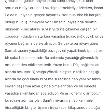
Çocukların günlük hayatlarında karşı karşıya kaldıkları
sorunların rüyalara nasıl sızdığını örnekleriyle izlerken, insan
ille de bu rüyanın gerçek hayattaki sorunun bire bir karşılığı
olduğunu düşünmeyebiliyor. Örneğin, rüyasında denizin
dibinden kulaç atarak suyun yüzüne çıkmaya çalışan bir
çocuğun kulaçlarını atarken yaşadığı (rüyadaki) güçlük önce
rüyanın bağlamında ele alınıyor. Gerçekte bu rüyayı gören
Sam ablasının yapabildiği bazı şeyleri yapabilmek için sürekli
bir çaba harcamaktadır. Bu anlamda yaşadığı güvensizlik
onu derinden etkilemektedir. Yazar bunu ‘Düş bağlamı’ adı
altında açıklıyor. ‘Çocuğa yönelik eleştirel nitelikler’ başlığı
altında da çocukların büyüme sürecinde hep yeni bir takım
şeyleri başarma azmi içinde olmalarından ve bu süreçte
yaşadığı sıkıntılardan söz ediyor. Ve asıl önemli olan bölüm
bu rüyayı görmüş olan Sam’in rüyasını anlatırken neler
hissettiğidir ki, işte rüyanın (rüya tabiri kitaplarında olduğu