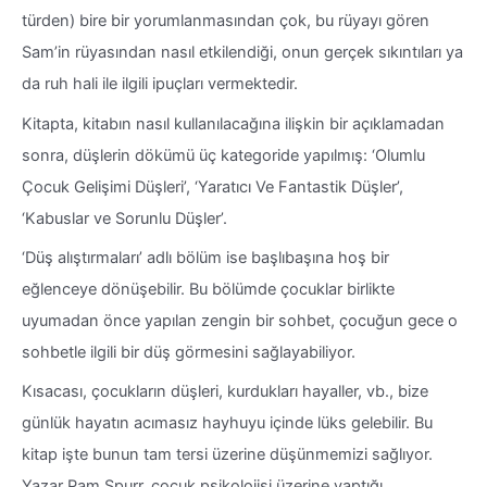
türden) bire bir yorumlanmasından çok, bu rüyayı gören
Sam’in rüyasından nasıl etkilendiği, onun gerçek sıkıntıları ya
da ruh hali ile ilgili ipuçları vermektedir.
Kitapta, kitabın nasıl kullanılacağına ilişkin bir açıklamadan
sonra, düşlerin dökümü üç kategoride yapılmış: ‘Olumlu
Çocuk Gelişimi Düşleri’, ‘Yaratıcı Ve Fantastik Düşler’,
‘Kabuslar ve Sorunlu Düşler’.
‘Düş alıştırmaları’ adlı bölüm ise başlıbaşına hoş bir
eğlenceye dönüşebilir. Bu bölümde çocuklar birlikte
uyumadan önce yapılan zengin bir sohbet, çocuğun gece o
sohbetle ilgili bir düş görmesini sağlayabiliyor.
Kısacası, çocukların düşleri, kurdukları hayaller, vb., bize
günlük hayatın acımasız hayhuyu içinde lüks gelebilir. Bu
kitap işte bunun tam tersi üzerine düşünmemizi sağlıyor.
Yazar Pam Spurr, çocuk psikolojisi üzerine yaptığı