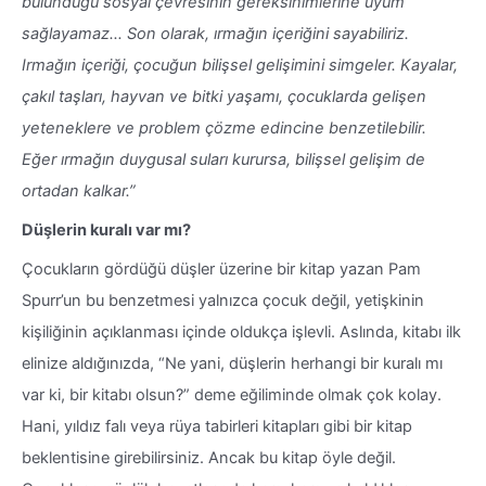
bulunduğu sosyal çevresinin gereksinimlerine uyum
sağlayamaz… Son olarak, ırmağın içeriğini sayabiliriz.
Irmağın içeriği, çocuğun bilişsel gelişimini simgeler. Kayalar,
çakıl taşları, hayvan ve bitki yaşamı, çocuklarda gelişen
yeteneklere ve problem çözme edincine benzetilebilir.
Eğer ırmağın duygusal suları kurursa, bilişsel gelişim de
ortadan kalkar.”
Düşlerin kuralı var mı?
Çocukların gördüğü düşler üzerine bir kitap yazan Pam
Spurr’un bu benzetmesi yalnızca çocuk değil, yetişkinin
kişiliğinin açıklanması içinde oldukça işlevli. Aslında, kitabı ilk
elinize aldığınızda, “Ne yani, düşlerin herhangi bir kuralı mı
var ki, bir kitabı olsun?” deme eğiliminde olmak çok kolay.
Hani, yıldız falı veya rüya tabirleri kitapları gibi bir kitap
beklentisine girebilirsiniz. Ancak bu kitap öyle değil.