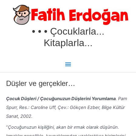
İçeriğe
Ana
atla
menü
• • • Çocuklarla...
Kitaplarla...
Düşler ve gerçekler…
Çocuk Düşleri / Çocuğunuzun Düşlerini Yorumlama
. Pam
Spurr, Res.: Caroline Uff, Çev.: Gökçen Ezber, Bilge Kültür
Sanat, 2002.
“
Çocuğunuzun kişiliğini, akan bir ırmak olarak düşünün.