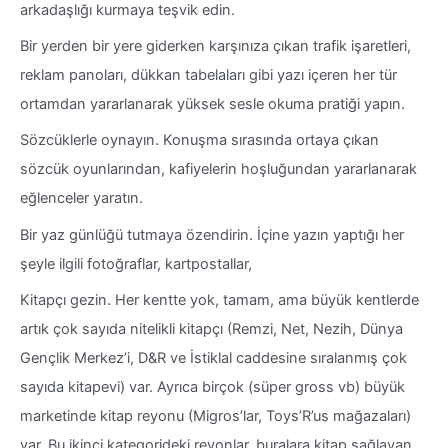
arkadaşlığı kurmaya teşvik edin.
Bir yerden bir yere giderken karşınıza çıkan trafik işaretleri,
reklam panoları, dükkan tabelaları gibi yazı içeren her tür
ortamdan yararlanarak yüksek sesle okuma pratiği yapın.
Sözcüklerle oynayın. Konuşma sırasında ortaya çıkan
sözcük oyunlarından, kafiyelerin hoşluğundan yararlanarak
eğlenceler yaratın.
Bir yaz günlüğü tutmaya özendirin. İçine yazın yaptığı her
şeyle ilgili fotoğraflar, kartpostallar,
Kitapçı gezin. Her kentte yok, tamam, ama büyük kentlerde
artık çok sayıda nitelikli kitapçı (Remzi, Net, Nezih, Dünya
Gençlik Merkez’i, D&R ve İstiklal caddesine sıralanmış çok
sayıda kitapevi) var. Ayrıca birçok (süper gross vb) büyük
marketinde kitap reyonu (Migros’lar, Toys’R’us mağazaları)
var. Bu ikinci kategorideki reyonlar, buralara kitap sağlayan