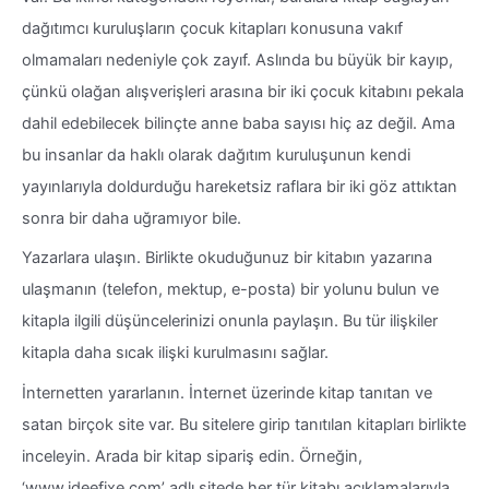
dağıtımcı kuruluşların çocuk kitapları konusuna vakıf
olmamaları nedeniyle çok zayıf. Aslında bu büyük bir kayıp,
çünkü olağan alışverişleri arasına bir iki çocuk kitabını pekala
dahil edebilecek bilinçte anne baba sayısı hiç az değil. Ama
bu insanlar da haklı olarak dağıtım kuruluşunun kendi
yayınlarıyla doldurduğu hareketsiz raflara bir iki göz attıktan
sonra bir daha uğramıyor bile.
Yazarlara ulaşın. Birlikte okuduğunuz bir kitabın yazarına
ulaşmanın (telefon, mektup, e-posta) bir yolunu bulun ve
kitapla ilgili düşüncelerinizi onunla paylaşın. Bu tür ilişkiler
kitapla daha sıcak ilişki kurulmasını sağlar.
İnternetten yararlanın. İnternet üzerinde kitap tanıtan ve
satan birçok site var. Bu sitelere girip tanıtılan kitapları birlikte
inceleyin. Arada bir kitap sipariş edin. Örneğin,
‘www.ideefixe.com’ adlı sitede her tür kitabı açıklamalarıyla