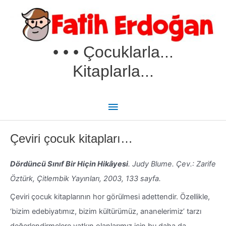
İçeriğe
Ana
atla
menü
• • • Çocuklarla...
Kitaplarla...
Çeviri çocuk kitapları…
Dördüncü Sınıf Bir Hiçin Hikâyesi
. Judy Blume. Çev.: Zarife
Öztürk, Çitlembik Yayınları, 2003, 133 sayfa.
Çeviri çocuk kitaplarının hor görülmesi adettendir. Özellikle,
‘bizim edebiyatımız, bizim kültürümüz, ananelerimiz’ tarzı