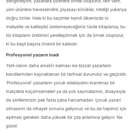
zenginleştirir, yazarlara çizerlere örnek oluşturur, fikir verir,
yeni ürünlere heveslendirir, piyasayı körükler, niteliği yukarıya
doğru zorlar. Hele ki bu seçimler kendi ülkemizde (o
maliyetle ve kaliteyle) üretemeyeceğimiz türde kitaplarsa, bu
tür kitapların üretimini yerelleştirmek için de örnek oluşturur,
ki bu başlı başına önemli bir katkıdır.
Profesyonel yazarın inadı
Yerli olanın daha amatör kalması ise bizzat yazarların
kendilerinden kaynaklanan bir tarihsel durumdur ve geçicidir.
‘Profesyonel’ yazarların çocuk edebiyatını inanılmaz bir
inatçılıkla küçümsemeleri ya da yok saymalarının, dolayısıyla
da yerlilerimizin pek fazla çaba harcamadan ‘çocuk yazarı’
olmasının da nihayet sonuna geliyoruz ve bu da hepimiz için
aşılması gereken daha yüksek bir çıta anlamına geliyor. Ne
güzel.