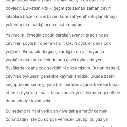
değerlendirmelere yatkın olanlarımız için bu daha da
böyledir. Bu yatkınlıktır ki geçmişte zaman zaman çeviri
kitaplara bazen dilsel bazen konusal ‘yerel’ rötuşlar atmaya
yeltenmenin mantığını da oluşturmuştur.
Yayımcılık, örneğin çocuk dergisi yayımcılığı açısından
çevirinin şöyle bir önemi vardır: Çeviri öyküler daha çok
yeğlenir. Bir çocuk dergisi çıkardığım on yıl boyunca
yaptığım okur anketlerinde hep çeviri öykülerin yerli
öykülerden daha çok sevildiğini gözlemiştim. Bunun nedeni,
çevirilen öykülerin genellikle kaynaklarındaki ülkede zaten
seçilip benimsenmiş, yani belli barajları aşarak kendini kabul
ettirmiş öyküler olması, buna karşılık yerli öykünün genellikle
daha amatör kalmasıdır.
Bu nedendir? Yani yerli olan niye daha amatör kalmak
zorundadır? İşte bu soruya verilecek cevap, bu yazıya