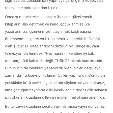
sığmasa da, çocuklar için yapmaya çalıştığımız edebiyatın
tökezleme noktalarından biridir.
Önce şunu belirtelim ki, başka ülkelerin güzel çocuk
kitaplarını alıp getirmek ve kendi çocuklarımıza (ve
yazarlarımıza, çizerlerimize) ulaştırmak başlı başına
önemsenmesi gereken bir hizmettir ve gereklidir. Önemli
olan şudur: Bu kitaplar doğru düzgün bir Türkçe ile, yani
televizyon dizilerindeki “Hey nasılsın, kendine iyi bak
dostum,” türü kalıplarla değil, TÜRKÇE olarak sunulmalıdır.
Bunun için de çevirileri ‘yabancı dil bilen’ birileri değil, aynı
zamanda ‘Türkçeyi iyi kullanan’ birileri yapmalıdır. Çünkü biz
yetişkinler kötü çevirilmiş bir kitabı söylene söylene okuruz,
ama çocuğun beyninde dilin inceliklerinin doğru kök salması
için okunan kitapların dillerinin mükemmel olması önemlidir.
Bu tür çeviri kitapların seçilip yayımlanması yayın dünyamızı