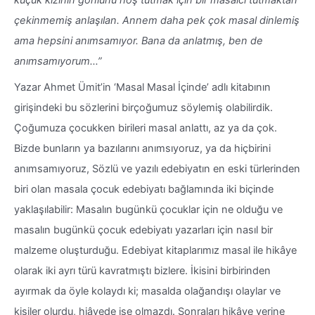
küçük kızının gönlünü hoş tutmak için bir masalcı tutmaktan
çekinmemiş anlaşılan. Annem daha pek çok masal dinlemiş
ama hepsini anımsamıyor. Bana da anlatmış, ben de
anımsamıyorum…”
Yazar Ahmet Ümit’in ‘Masal Masal İçinde’ adlı kitabının
girişindeki bu sözlerini birçoğumuz söylemiş olabilirdik.
Çoğumuza çocukken birileri masal anlattı, az ya da çok.
Bizde bunların ya bazılarını anımsıyoruz, ya da hiçbirini
anımsamıyoruz, Sözlü ve yazılı edebiyatın en eski türlerinden
biri olan masala çocuk edebiyatı bağlamında iki biçinde
yaklaşılabilir: Masalın bugünkü çocuklar için ne olduğu ve
masalın bugünkü çocuk edebiyatı yazarları için nasıl bir
malzeme oluşturduğu. Edebiyat kitaplarımız masal ile hikâye
olarak iki ayrı türü kavratmıştı bizlere. İkisini birbirinden
ayırmak da öyle kolaydı ki; masalda olağandışı olaylar ve
kişiler olurdu, hiâyede ise olmazdı. Sonraları hikâye yerine