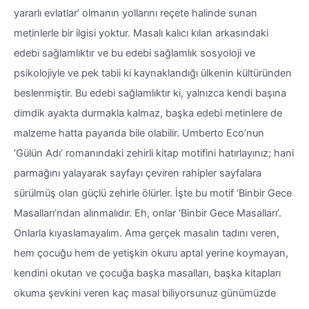
yararlı evlatlar’ olmanın yollarını reçete halinde sunan
metinlerle bir ilgisi yoktur. Masalı kalıcı kılan arkasındaki
edebi sağlamlıktır ve bu edebi sağlamlık sosyoloji ve
psikolojiyle ve pek tabii ki kaynaklandığı ülkenin kültüründen
beslenmiştir. Bu edebi sağlamlıktır ki, yalnızca kendi başına
dimdik ayakta durmakla kalmaz, başka edebi metinlere de
malzeme hatta payanda bile olabilir. Umberto Eco’nun
‘Gülün Adı’ romanındaki zehirli kitap motifini hatırlayınız; hani
parmağını yalayarak sayfayı çeviren rahipler sayfalara
sürülmüş olan güçlü zehirle ölürler. İşte bu motif ‘Binbir Gece
Masalları’ndan alınmalıdır. Eh, onlar ‘Binbir Gece Masalları’.
Onlarla kıyaslamayalım. Ama gerçek masalın tadını veren,
hem çocuğu hem de yetişkin okuru aptal yerine koymayan,
kendini okutan ve çocuğa başka masalları, başka kitapları
okuma şevkini veren kaç masal biliyorsunuz günümüzde