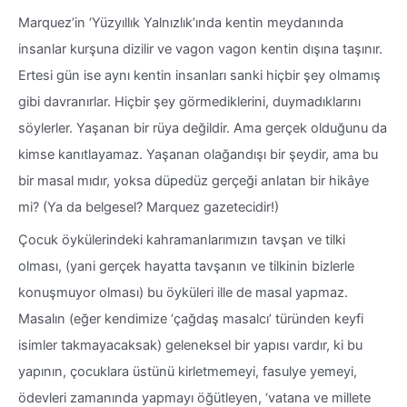
Marquez’in ‘Yüzyıllık Yalnızlık’ında kentin meydanında
insanlar kurşuna dizilir ve vagon vagon kentin dışına taşınır.
Ertesi gün ise aynı kentin insanları sanki hiçbir şey olmamış
gibi davranırlar. Hiçbir şey görmediklerini, duymadıklarını
söylerler. Yaşanan bir rüya değildir. Ama gerçek olduğunu da
kimse kanıtlayamaz. Yaşanan olağandışı bir şeydir, ama bu
bir masal mıdır, yoksa düpedüz gerçeği anlatan bir hikâye
mi? (Ya da belgesel? Marquez gazetecidir!)
Çocuk öykülerindeki kahramanlarımızın tavşan ve tilki
olması, (yani gerçek hayatta tavşanın ve tilkinin bizlerle
konuşmuyor olması) bu öyküleri ille de masal yapmaz.
Masalın (eğer kendimize ‘çağdaş masalcı’ türünden keyfi
isimler takmayacaksak) geleneksel bir yapısı vardır, ki bu
yapının, çocuklara üstünü kirletmemeyi, fasulye yemeyi,
ödevleri zamanında yapmayı öğütleyen, ‘vatana ve millete