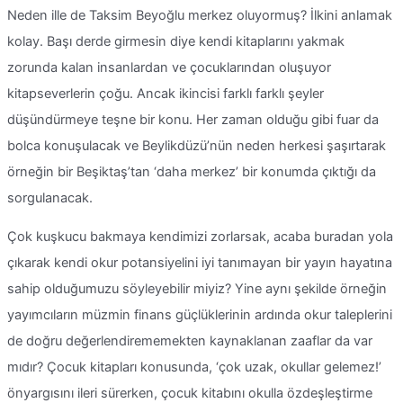
Neden ille de Taksim Beyoğlu merkez oluyormuş? İlkini anlamak
kolay. Başı derde girmesin diye kendi kitaplarını yakmak
zorunda kalan insanlardan ve çocuklarından oluşuyor
kitapseverlerin çoğu. Ancak ikincisi farklı farklı şeyler
düşündürmeye teşne bir konu. Her zaman olduğu gibi fuar da
bolca konuşulacak ve Beylikdüzü’nün neden herkesi şaşırtarak
örneğin bir Beşiktaş’tan ‘daha merkez’ bir konumda çıktığı da
sorgulanacak.
Çok kuşkucu bakmaya kendimizi zorlarsak, acaba buradan yola
çıkarak kendi okur potansiyelini iyi tanımayan bir yayın hayatına
sahip olduğumuzu söyleyebilir miyiz? Yine aynı şekilde örneğin
yayımcıların müzmin finans güçlüklerinin ardında okur taleplerini
de doğru değerlendirememekten kaynaklanan zaaflar da var
mıdır? Çocuk kitapları konusunda, ‘çok uzak, okullar gelemez!’
önyargısını ileri sürerken, çocuk kitabını okulla özdeşleştirme