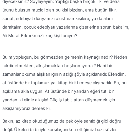
diyeceksiniz? Söyleyeyim: Yaptığı başka birçok ‘ilk’ ve deha
ürünü buluşun mucidi olan bu kişi bizden, ama bugün fikir,
sanat, edebiyat dünyamızı oluşturan kişilere, ya da alanı
daraltalım, çocuk edebiyatı yazarlarına çizerlerine sorun bakalım,
Ali Murat Erkorkmaz’ı kaç kişi tanıyor?
Bu miyopluğun, bu görmezden gelmenin kaynağı nedir? Neden
takdir etmekten, alkışlamaktan hoşlanmıyoruz? Hani bir
zamanlar okuma alışkanlığının azlığı şöyle açıklanırdı: Efendim,
at üstünde bir toplumuz ya, kitap biriktirmeye alışmadık. Eh, bu
açıklama akla uygun. At üstünde bir yandan eğeri tut, bir
yandan iki elinle alkışla! Güç iş tabii; attan düşmemek için
alkışlamıyoruz demek ki.
Bakın, az kitap okuduğumuz da pek öyle sanıldığı gibi doğru
değil. Ülkeleri birbiriyle karşılaştırırken ettiğimiz bazı sözler