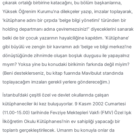
çıkarak ortalığı birbirine katacağını, bu bölüm başkanlarına,
Yüksek Öğrenim Kurumu’na dilekçeler yazıp, imzalar toplayarak,
‘kütüphane adını bir çırpıda ‘belge bilgi yönetimi’ türünden bir
holding departmanı adına çeviremezsiniz!” diyeceklerini sanarak
belki de bir çocuk yazarının hayalciliğine kapıldım. ‘Kütüphane’
gibi büyülü ve zengin bir kavramın adı ‘belge ve bilgi merkezi’ne
dönüştüğünde zihnimde oluşan boşluk duygusu ile yapayalnız
mıyım? Yoksa yine bu konudaki birikimin farkında değil miyim?
(Beni desteklerseniz, bu kitap fuarında Mavibulut standında
toplayacağım imzaları gerekli yerlere göndereceğim.)
İstanbul’daki çeşitli özel ve devlet okullarında çalışan
kütüphaneciler iki kez buluşuyorlar. 9 Kasım 2002 Cumartesi
(11.00-15.00) tarihinde Fevziye Mektepleri Vakfı (FMV)
Özel Işık
İlköğretim Okulu Kütüphanesi’nin ev sahipliği yapacağı bir
toplantı gerçekleştirilecek. Umarım bu konuyla onlar da